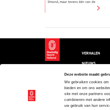
IJmond, maar tevens één van de
meest vervuilende bedrijven
van Nederland. Fotograaf Harm
van de Poel verdiepte zich in
het staalbedrijf en het resultaat
is in het Haarlemse Verwey
Museum te zien.
VERHALEN
NIEUWS
KALENDER
Deze website maakt gebru
We gebruiken cookies om c
THEMA’S
bieden en om ons websitev
ACTIVITEITEN
site met onze partners vo
combineren met andere inf
VIDEO’S
uw gebruik van hun servic