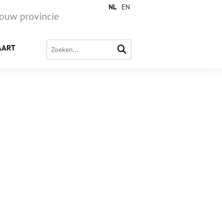
NL
EN
jouw provincie
AART