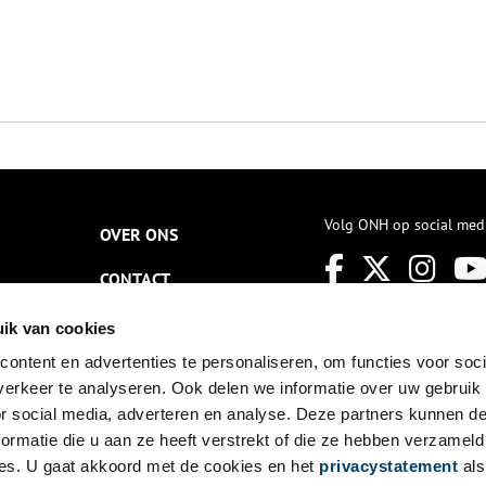
Volg ONH op social med
OVER ONS
CONTACT
NIEUWSBRIEF
ik van cookies
ontent en advertenties te personaliseren, om functies voor soci
DISCLAIMER
erkeer te analyseren. Ook delen we informatie over uw gebruik
PRIVACY
or social media, adverteren en analyse. Deze partners kunnen 
ormatie die u aan ze heeft verstrekt of die ze hebben verzameld
TOEGANKELIJKHEID
es. U gaat akkoord met de cookies en het
privacystatement
als