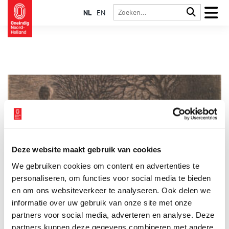
NL
EN
Deze website maakt gebruik van cookies
De duivel op het ijs
We gebruiken cookies om content en advertenties te
Gerrit Jacob Boekenoogen (1868-1930) besloot in 1893 en
1894 een oproep te plaatsen in verschillende kranten. Als
personaliseren, om functies voor social media te bieden
verzamelaar van oude volksverhalen vroeg hij of mensen hun
en om ons websiteverkeer te analyseren. Ook delen we
lokale sprookjes en sagen naar hem wilde opsturen. Hij zal
informatie over uw gebruik van onze site met onze
verrast hebben opgekeken van de honderden reacties. Vooral
van arts Cornelis Bakker (1863-1933) uit Broek in Waterland
partners voor social media, adverteren en analyse. Deze
ontving hij veel Noord-Hollandse volksverhalen, die op zijn
partners kunnen deze gegevens combineren met andere