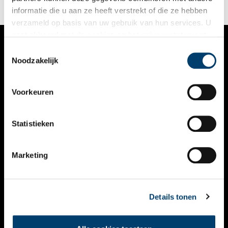
informatie die u aan ze heeft verstrekt of die ze hebben
verzameld op basis van uw gebruik van hun services. U
gaat akkoord met de cookies en het
privacystatement
als u onze website blijft gebruiken.
Toestemmingsselectie
VERHALEN
Noodzakelijk
NIEUWS
Voorkeuren
KALENDER
THEMA’S
Statistieken
ACTIVITEITEN
Marketing
VIDEO’S
OVER ONS
Details tonen
CONTACT