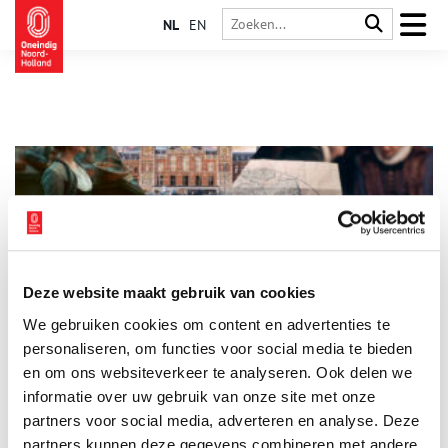
NL
EN
Deze website maakt gebruik van cookies
Het verhaal van Amsterdam in geuren en kleuren verteld
We gebruiken cookies om content en advertenties te
De populaire tv-serie ‘Het verhaal van Nederland’ wijdt vier
afleveringen aan Amsterdam. En nu is er ook nog een boek, dat
personaliseren, om functies voor social media te bieden
een rijk beeld geeft van de hoofdstad die in 2025 het 750-
en om ons websiteverkeer te analyseren. Ook delen we
jarig bestaan viert.
informatie over uw gebruik van onze site met onze
partners voor social media, adverteren en analyse. Deze
partners kunnen deze gegevens combineren met andere