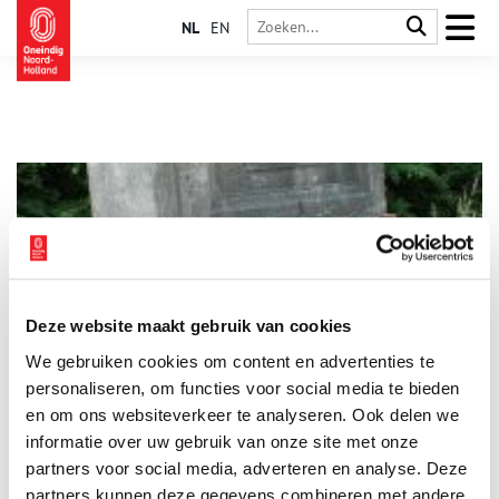
NL
EN
Deze website maakt gebruik van cookies
Een gepaste straf voor haar gevloek
We gebruiken cookies om content en advertenties te
10 januari 1525. Ael Heynricxdochter hoort het vonnis
onbewogen aan. Zij zal met “een trommel en door ’s Heeren
personaliseren, om functies voor social media te bieden
Dienaren ter stad uitgeleid” worden, een gepaste straf voor
en om ons websiteverkeer te analyseren. Ook delen we
haar gevloek. Gedurende twee jaren zal zij niet mogen
informatie over uw gebruik van onze site met onze
terugkeren naar de stad Amsterdam.
partners voor social media, adverteren en analyse. Deze
partners kunnen deze gegevens combineren met andere