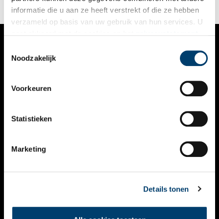
informatie die u aan ze heeft verstrekt of die ze hebben
verzameld op basis van uw gebruik van hun services. U
gaat akkoord met de cookies en het
privacystatement
als u onze website blijft gebruiken.
Toestemmingsselectie
VERHALEN
Noodzakelijk
NIEUWS
Voorkeuren
KALENDER
THEMA’S
Statistieken
ACTIVITEITEN
Marketing
VIDEO’S
OVER ONS
Details tonen
CONTACT