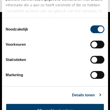
informatie die u aan ze heeft verstrekt of die ze hebben
verzameld op basis van uw gebruik van hun services. U
gaat akkoord met de cookies en het
privacystatement
als u onze website blijft gebruiken.
Toestemmingsselectie
VERHALEN
Noodzakelijk
NIEUWS
Voorkeuren
KALENDER
THEMA’S
Statistieken
ACTIVITEITEN
Marketing
VIDEO’S
OVER ONS
Details tonen
CONTACT