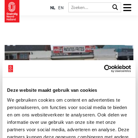
NL
EN
Deze website maakt gebruik van cookies
Hoe de pomme de terre frites in Noord-Holland kwamen
We gebruiken cookies om content en advertenties te
Zeg je nou patat of friet? En waar en wanneer werd het eerste
frietje in Noord-Holland gegeten? De geschiedenis van de
personaliseren, om functies voor social media te bieden
gefrituurde aardappelstaafjes is vandaag de dag nog steeds in
en om ons websiteverkeer te analyseren. Ook delen we
frituurnevelen gehuld.
informatie over uw gebruik van onze site met onze
partners voor social media, adverteren en analyse. Deze
partners kunnen deze gegevens combineren met andere