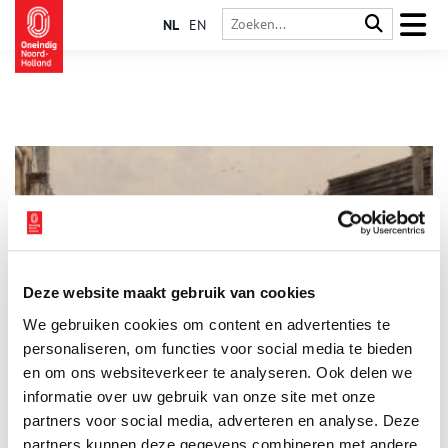
NL
EN
Deze website maakt gebruik van cookies
Waar stierven Amsterdammers vroeger aan?
We gebruiken cookies om content en advertenties te
Tegenwoordig leven we langer dan ooit. Een verkoudheidje is
hooguit vervelend en ernstigere kwalen zijn vaak met een
personaliseren, om functies voor social media te bieden
ziekenhuisbezoek te verhelpen. Dat was anderhalve eeuw
en om ons websiteverkeer te analyseren. Ook delen we
geleden wel anders. Veel Amsterdammers woonden dicht op
informatie over uw gebruik van onze site met onze
elkaar onder erbarmelijke omstandigheden, waardoor
infectieziektes voortdurend op de loer lagen. Waar stierven
partners voor social media, adverteren en analyse. Deze
mensen toen precies aan? Werden arme en rijke stadsbewoners
partners kunnen deze gegevens combineren met andere