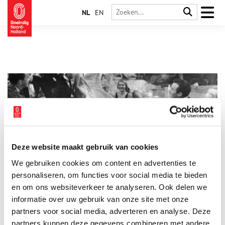
NL
EN
Deze website maakt gebruik van cookies
Heel Holland snuift: de cocaïnegekte van de jaren ’20
We gebruiken cookies om content en advertenties te
De roerige jaren twintig van de vorige eeuw kunnen gezien
worden als de bakermat van de moderne cultuur. Het
personaliseren, om functies voor social media te bieden
decennium staat bekend om zijn wilde uitgaansleven.
en om ons websiteverkeer te analyseren. Ook delen we
Uitgaansgelegenheden als de bioscoop, het cabaret en het
informatie over uw gebruik van onze site met onze
(muziek)café schoten als paddenstoelen uit de grond. Bij deze
veranderde ‘vermaakcultuur’ raakte ook het gebruik van
partners voor social media, adverteren en analyse. Deze
verdovende middelen als opium, morfine, heroïne en cocaïne
partners kunnen deze gegevens combineren met andere