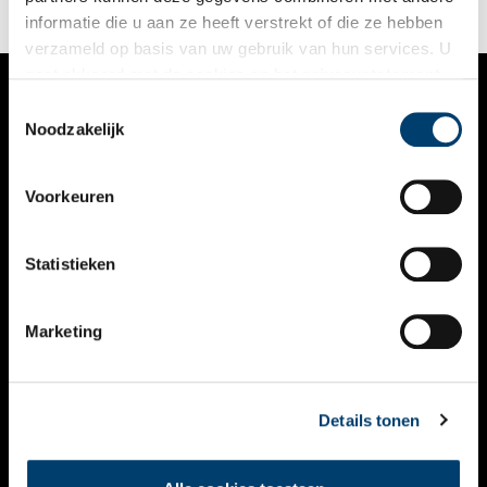
in zwang.
informatie die u aan ze heeft verstrekt of die ze hebben
verzameld op basis van uw gebruik van hun services. U
gaat akkoord met de cookies en het
privacystatement
als u onze website blijft gebruiken.
Toestemmingsselectie
VERHALEN
Noodzakelijk
NIEUWS
Voorkeuren
KALENDER
THEMA’S
Statistieken
ACTIVITEITEN
Marketing
VIDEO’S
OVER ONS
Details tonen
CONTACT