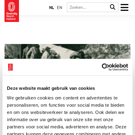
NL
EN
Deze website maakt gebruik van cookies
Nationale kunstschatten in de Castricumse Duinen
We gebruiken cookies om content en advertenties te
Wie dacht dat de grootste kunstwerken van Nederland tijdens
de Tweede Wereldoorlog in de musea bleven hangen zit er
personaliseren, om functies voor social media te bieden
volledig naast. Deze lagen veilig opgeslagen in verschillende
en om ons websiteverkeer te analyseren. Ook delen we
bunkers in de duinen. Het eerste idee hiervoor ontstond naar
informatie over uw gebruik van onze site met onze
aanleiding van een reis naar Spanje door Jonkheer Willem
Sandberg, destijds conservator van het Stedelijk Museum
partners voor social media, adverteren en analyse. Deze
Amsterdam. Hij begon in 1939 met de aanleg van een bomvrije
partners kunnen deze gegevens combineren met andere