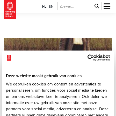
NL
EN
Deze website maakt gebruik van cookies
Pioniers: De eerste Turkse gastarbeiders in Amsterdam
We gebruiken cookies om content en advertenties te
Amsterdam telt ruim 750.000 inwoners, waarvan maar liefst 11
procent van Turkse afkomst is. Deze bevolkingsgroep is in de
personaliseren, om functies voor social media te bieden
afgelopen jaren flink gegroeid en is nu een van de grootste
en om ons websiteverkeer te analyseren. Ook delen we
groepen niet-westerse allochtonen in Amsterdam. Het verhaal
informatie over uw gebruik van onze site met onze
van deze bevolkingsgroep in Nederland begint in de jaren ’60
toen vele Turkse gastarbeiders naar Nederland vertrokken op
partners voor social media, adverteren en analyse. Deze
zoek naar avontuur en een betere toekomst.
partners kunnen deze gegevens combineren met andere