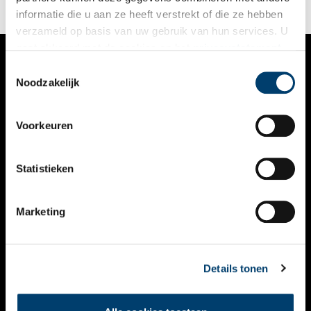
informatie die u aan ze heeft verstrekt of die ze hebben
verzameld op basis van uw gebruik van hun services. U
gaat akkoord met de cookies en het
privacystatement
als u onze website blijft gebruiken.
Toestemmingsselectie
VERHALEN
Noodzakelijk
NIEUWS
Voorkeuren
KALENDER
THEMA’S
Statistieken
ACTIVITEITEN
Marketing
VIDEO’S
OVER ONS
Details tonen
CONTACT