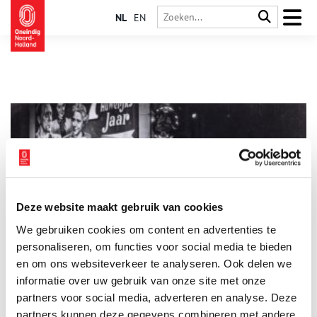
NL
EN
Deze website maakt gebruik van cookies
‘Bioscoop, dat is vermaak voor kwartjesmensen’
We gebruiken cookies om content en advertenties te
In meer dan een eeuw tijd hebben de Amsterdamse bioscopen,
die net als de horeca tijdelijk de deuren moesten sluiten, zich
personaliseren, om functies voor social media te bieden
ontwikkeld tot een volwaardige vorm van vermaak, waar ook
en om ons websiteverkeer te analyseren. Ook delen we
‘intellectuelen’ zich niet voor hoeven te schamen.
informatie over uw gebruik van onze site met onze
partners voor social media, adverteren en analyse. Deze
partners kunnen deze gegevens combineren met andere