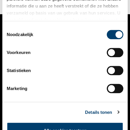
informatie die u aan ze heeft verstrekt of die ze hebben
verzameld op basis van uw gebruik van hun services. U
gaat akkoord met de cookies en het
privacystatement
als u onze website blijft gebruiken.
Toestemmingsselectie
VERHALEN
Noodzakelijk
NIEUWS
Voorkeuren
KALENDER
THEMA’S
Statistieken
ACTIVITEITEN
Marketing
VIDEO’S
OVER ONS
Details tonen
CONTACT