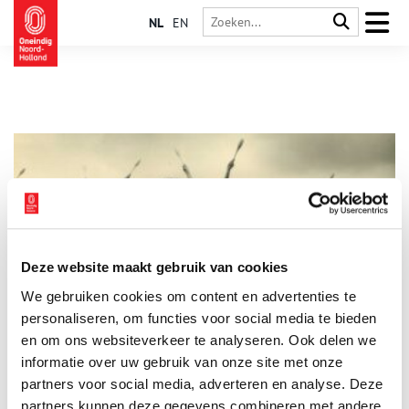
NL
EN
Deze website maakt gebruik van cookies
Keizer Otto: 125 jaar turnen in Naarden
We gebruiken cookies om content en advertenties te
Hoe zag sporten er rond het jaar 1900 uit? In september 2025
viert de Naardense Gymnastiek- & Turnvereniging Keizer Otto
personaliseren, om functies voor social media te bieden
haar 125-jarig bestaan. Wat begon als een militaire
en om ons websiteverkeer te analyseren. Ook delen we
mannenclub is uitgegroeid tot een vereniging die generaties
informatie over uw gebruik van onze site met onze
sporters heeft zien komen en gaan. Tijd voor een terugblik
naar de begindagen, toen Nederlandse turnclubs nog in de
partners voor social media, adverteren en analyse. Deze
kinderschoenen stonden, sportende vrouwen ondenkbaar
partners kunnen deze gegevens combineren met andere