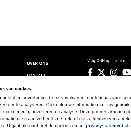
Volg ONH op social med
OVER ONS
CONTACT
NIEUWSBRIEF
ik van cookies
ontent en advertenties te personaliseren, om functies voor soci
DISCLAIMER
erkeer te analyseren. Ook delen we informatie over uw gebruik
PRIVACY
or social media, adverteren en analyse. Deze partners kunnen 
ormatie die u aan ze heeft verstrekt of die ze hebben verzameld
TOEGANKELIJKHEID
es. U gaat akkoord met de cookies en het
privacystatement
als