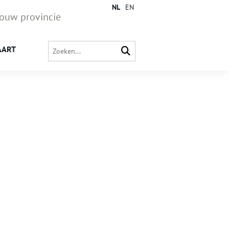
NL
EN
jouw provincie
AART