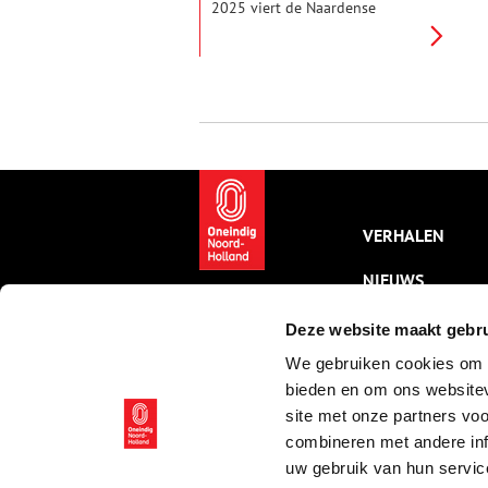
2025 viert de Naardense
Gymnastiek- & Turnvereniging
Keizer Otto haar 125-jarig
bestaan. Wat begon als een
militaire mannenclub is
uitgegroeid tot een vereniging
die generaties sporters heeft
zien komen en gaan. Tijd voor
een terugblik naar de
begindagen, toen Nederlandse
turnclubs nog in de
kinderschoenen stonden,
VERHALEN
sportende vrouwen ondenkbaar
waren en Naarden nog
NIEUWS
verscholen lag binnen de
vestingwallen.
KALENDER
Deze website maakt gebru
We gebruiken cookies om c
THEMA’S
bieden en om ons websitev
ACTIVITEITEN
site met onze partners vo
combineren met andere inf
VIDEO’S
uw gebruik van hun servic