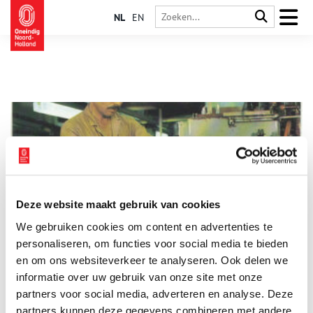
NL
EN
Deze website maakt gebruik van cookies
De eerste Turkse gastarbeiders bij Droste
We gebruiken cookies om content en advertenties te
In de eerste helft van de jaren zestig kampten bijna alle grote
Nederlandse ondernemingen met personeelstekorten. Droste
personaliseren, om functies voor social media te bieden
Cacaofabriek in Haarlem was toen nog een van de grootste
en om ons websiteverkeer te analyseren. Ook delen we
bedrijven van de stad. Ook Droste had meer vacatures dan
informatie over uw gebruik van onze site met onze
haar lief was. Bij Droste kwam de grootste groep arbeiders uit
Turkije.
partners voor social media, adverteren en analyse. Deze
partners kunnen deze gegevens combineren met andere