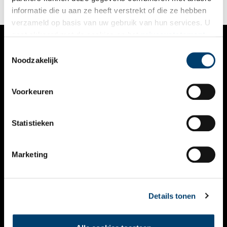
informatie die u aan ze heeft verstrekt of die ze hebben
verzameld op basis van uw gebruik van hun services. U
gaat akkoord met de cookies en het
privacystatement
als u onze website blijft gebruiken.
Toestemmingsselectie
VERHALEN
Noodzakelijk
NIEUWS
Voorkeuren
KALENDER
THEMA’S
Statistieken
ACTIVITEITEN
Marketing
VIDEO’S
OVER ONS
Details tonen
CONTACT