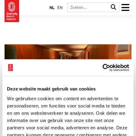
NL
EN
Deze website maakt gebruik van cookies
De Amsterdamse Poentunnel ging voor heel even open
We gebruiken cookies om content en advertenties te
Je kon een schuilkelder onder een metrostation bezoeken of
kijken hoe het staat met de verbouwing van het Artis-
personaliseren, om functies voor social media te bieden
aquarium, maar knaller van de 38ste editie van de Open
en om ons websiteverkeer te analyseren. Ook delen we
Monumentendagen in Amsterdam was toch wel de
informatie over uw gebruik van onze site met onze
openstelling van de Poentunnel.
partners voor social media, adverteren en analyse. Deze
partners kunnen deze gegevens combineren met andere