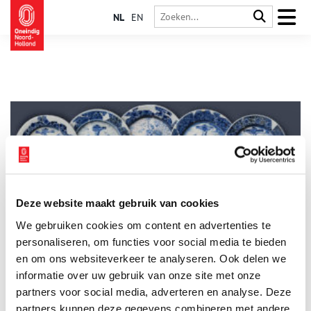
NL
EN
Deze website maakt gebruik van cookies
Verborgen borden in 17e-eeuws Enkhuizen
We gebruiken cookies om content en advertenties te
Op Witte Donderdag presenteert Archeologie West-Friesland
een bijzondere vondst. In een waterput achter een oude stolp
personaliseren, om functies voor social media te bieden
werden in 2018 vijf bijzondere Bijbelse borden gevonden. De
en om ons websiteverkeer te analyseren. Ook delen we
borden geven de identiteit van de bewoners prijs, een
informatie over uw gebruik van onze site met onze
identiteit die in het 17e-eeuwse Enkhuizen beter
binnenskamers kon blijven.
partners voor social media, adverteren en analyse. Deze
partners kunnen deze gegevens combineren met andere