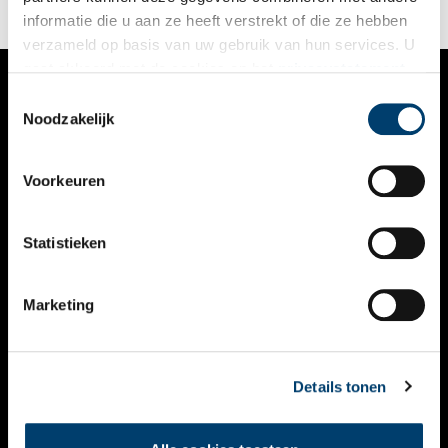
informatie die u aan ze heeft verstrekt of die ze hebben
verzameld op basis van uw gebruik van hun services. U
gaat akkoord met de cookies en het
privacystatement
als u onze website blijft gebruiken.
Toestemmingsselectie
VERHALEN
Noodzakelijk
NIEUWS
Voorkeuren
KALENDER
THEMA’S
Statistieken
ACTIVITEITEN
Marketing
VIDEO’S
OVER ONS
Details tonen
CONTACT