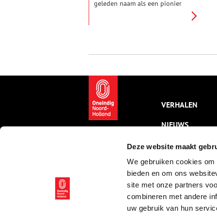
geleden naam als een pionier
van wat men toen de Nieuwe
Architectonische Tuinstijl
noemde. Hij verfoeide parken
met slingerpaden en rustieke
bruggetjes. Wandel even mee
door parken in Bussum en
Amstelveen die Tersteeg heeft
ontworpen. En geniet van de
mooie zichtlijnen.
VERHALEN
NIEUWS
KALENDER
Deze website maakt gebru
We gebruiken cookies om c
THEMA’S
bieden en om ons websitev
ACTIVITEITEN
site met onze partners vo
combineren met andere inf
VIDEO’S
uw gebruik van hun servic