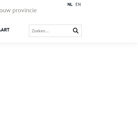
NL
EN
jouw provincie
AART