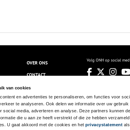
Volg ONH op social med
OVER ONS
CONTACT
NIEUWSBRIEF
ik van cookies
ontent en advertenties te personaliseren, om functies voor soci
DISCLAIMER
erkeer te analyseren. Ook delen we informatie over uw gebruik
PRIVACY
or social media, adverteren en analyse. Deze partners kunnen 
ormatie die u aan ze heeft verstrekt of die ze hebben verzameld
TOEGANKELIJKHEID
es. U gaat akkoord met de cookies en het
privacystatement
als