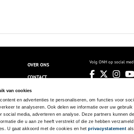
Volg ONH op social med
OVER ONS
CONTACT
NIEUWSBRIEF
ik van cookies
ontent en advertenties te personaliseren, om functies voor soci
DISCLAIMER
erkeer te analyseren. Ook delen we informatie over uw gebruik
PRIVACY
or social media, adverteren en analyse. Deze partners kunnen 
ormatie die u aan ze heeft verstrekt of die ze hebben verzameld
TOEGANKELIJKHEID
es. U gaat akkoord met de cookies en het
privacystatement
als