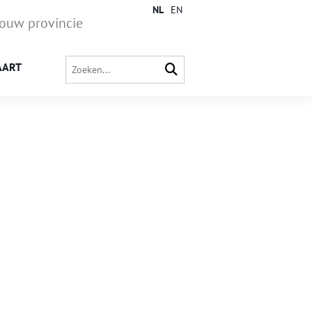
NL
EN
jouw provincie
AART