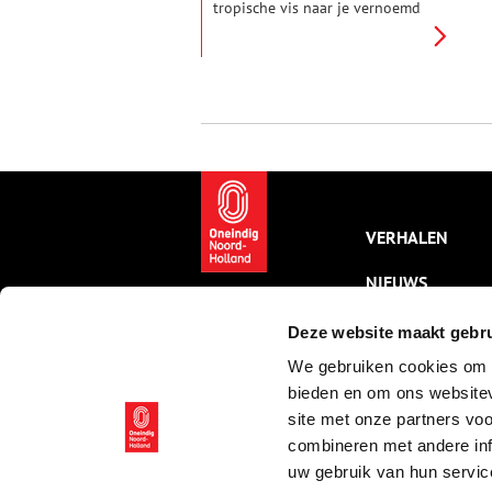
tropische vis naar je vernoemd
krijgen. Het overkwam Pieter
Bleeker (1819-1878). Zijn
levensverhaal leest als een
spannend boek. Hoe kwam deze
Zaanse jongen in het Indische
leger terecht? Waarom kreeg hij
meermalen een eredoctoraat?
En waarom noemden
apothekers een drankje naar
hem?
VERHALEN
NIEUWS
KALENDER
Deze website maakt gebru
We gebruiken cookies om c
THEMA’S
bieden en om ons websitev
ACTIVITEITEN
site met onze partners vo
combineren met andere inf
VIDEO’S
uw gebruik van hun servic