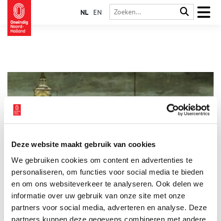
NL
EN
Deze website maakt gebruik van cookies
Het verdwenen prijsboek
We gebruiken cookies om content en advertenties te
Fokke van der Meer (1936) is geboren en getogen in
Amsterdam en woont sinds 1963 in Noorwegen. Toen hij in
personaliseren, om functies voor social media te bieden
1998 met vervroegd pensioen ging wist hij precies wat hij zou
en om ons websiteverkeer te analyseren. Ook delen we
gaan doen: onderzoek naar de geschiedenis van zowel
informatie over uw gebruik van onze site met onze
Noorwegen als Amsterdam. Van prijsboeken had hij nog nooit
gehoord totdat er in 2006 één opdook in Trondheim. Deze
partners voor social media, adverteren en analyse. Deze
bijzondere boeken waren de beloning voor de beste leerlingen
partners kunnen deze gegevens combineren met andere