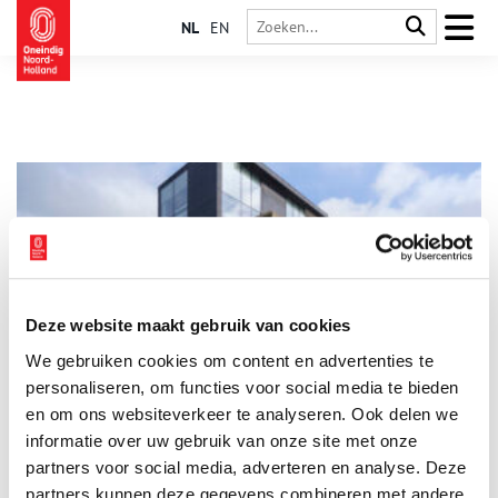
NL
EN
Deze website maakt gebruik van cookies
Van nutteloos bouwwerk tot betonnen blikvanger
We gebruiken cookies om content en advertenties te
Jarenlang keken de bezoekers van de McDonald’s en de
bioscoop in Schagen uit op een grote grijze steenklomp, die
personaliseren, om functies voor social media te bieden
als een ufo op industrieterrein De Witte Paal leek te zijn
en om ons websiteverkeer te analyseren. Ook delen we
neergedaald. De transformatorbunker is een van de 92
informatie over uw gebruik van onze site met onze
bunkers, die ooit in het kleine provincieplaatsje Schagen
stonden. Sinds 2016 is in de bunker een kantoor gevestigd
partners voor social media, adverteren en analyse. Deze
waardoor het grauwste gebouw van Schagen een van de
partners kunnen deze gegevens combineren met andere