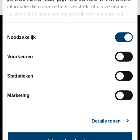
opvallendste gebouwen van Schagen is geworden.
informatie die u aan ze heeft verstrekt of die ze hebben
verzameld op basis van uw gebruik van hun services. U
gaat akkoord met de cookies en het
privacystatement
als u onze website blijft gebruiken.
Toestemmingsselectie
VERHALEN
Noodzakelijk
NIEUWS
Voorkeuren
KALENDER
THEMA’S
Statistieken
ACTIVITEITEN
Marketing
VIDEO’S
OVER ONS
Details tonen
CONTACT