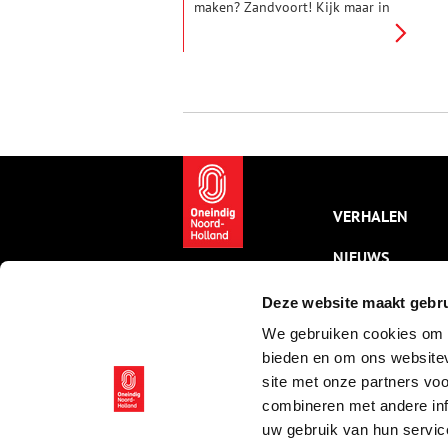
maken? Zandvoort! Kijk maar in
het Zandvoorts Museum. Een
verhaal van bomschuiten,
zeebaden en een bonbonnière
die koningin Victoria aan de
kleine (84 cm) Paap schonk.
VERHALEN
NIEUWS
KALENDER
Deze website maakt gebru
We gebruiken cookies om c
THEMA’S
bieden en om ons websitev
ACTIVITEITEN
site met onze partners vo
combineren met andere inf
VIDEO’S
uw gebruik van hun servic