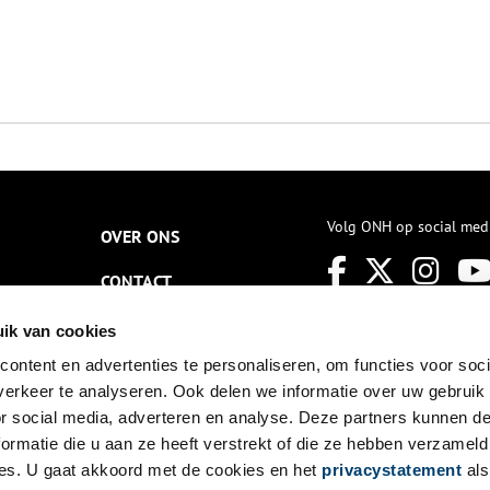
Volg ONH op social med
OVER ONS
CONTACT
NIEUWSBRIEF
ik van cookies
ontent en advertenties te personaliseren, om functies voor soci
DISCLAIMER
erkeer te analyseren. Ook delen we informatie over uw gebruik
PRIVACY
or social media, adverteren en analyse. Deze partners kunnen 
ormatie die u aan ze heeft verstrekt of die ze hebben verzameld
TOEGANKELIJKHEID
es. U gaat akkoord met de cookies en het
privacystatement
als