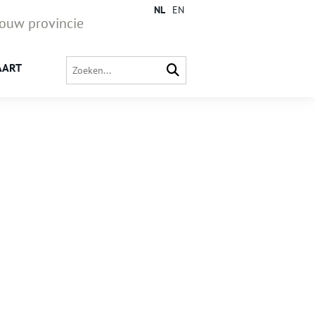
NL
EN
jouw provincie
AART