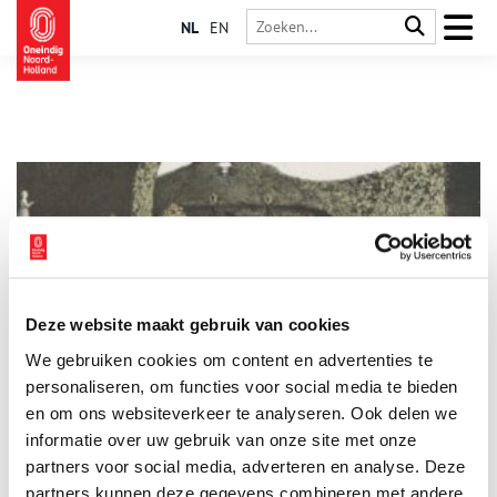
NL
EN
Deze website maakt gebruik van cookies
De ’toovertuinen’ van Frascati
We gebruiken cookies om content en advertenties te
Het Amsterdamse Theater Frascati in de Nes mag dan zo nu en
dan avontuurlijk theater programmeren, zo wild als in de
personaliseren, om functies voor social media te bieden
negentiende eeuw, met eau de cologne-fonteinen, watervallen
en om ons websiteverkeer te analyseren. Ook delen we
en palmbomen, maar ook met Arabische acrobaten die tijdens
informatie over uw gebruik van onze site met onze
hun act geweren afschieten, wordt het nooit meer.
partners voor social media, adverteren en analyse. Deze
partners kunnen deze gegevens combineren met andere