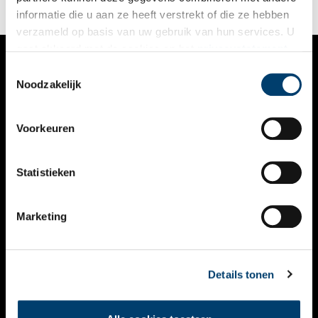
informatie die u aan ze heeft verstrekt of die ze hebben
verzameld op basis van uw gebruik van hun services. U
gaat akkoord met de cookies en het
privacystatement
als u onze website blijft gebruiken.
Toestemmingsselectie
VERHALEN
Noodzakelijk
NIEUWS
Voorkeuren
KALENDER
THEMA’S
Statistieken
ACTIVITEITEN
Marketing
VIDEO’S
OVER ONS
Details tonen
CONTACT