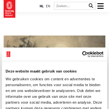
NL
EN
Deze website maakt gebruik van cookies
Zwarte magie in Waterland
We gebruiken cookies om content en advertenties te
Aan het eind van de negentiende eeuw deed de arts Cornelis
Bakker (1863-1933) veldwerk in Broek in Waterland en
personaliseren, om functies voor social media te bieden
omgeving. Hij was niet alleen arts, maar ook verzamelaar van
en om ons websiteverkeer te analyseren. Ook delen we
volksverhalen. Terwijl hij zijn patiënten bezocht, luisterde hij
informatie over uw gebruik van onze site met onze
aandachtig naar wat ze te vertellen hadden. Zo nu en dan
kwamen er bijzondere anekdotes voorbij over heksen,
partners voor social media, adverteren en analyse. Deze
tovenaars en magie. Zoals over Herk Ooievaar, een mysterieuze
partners kunnen deze gegevens combineren met andere