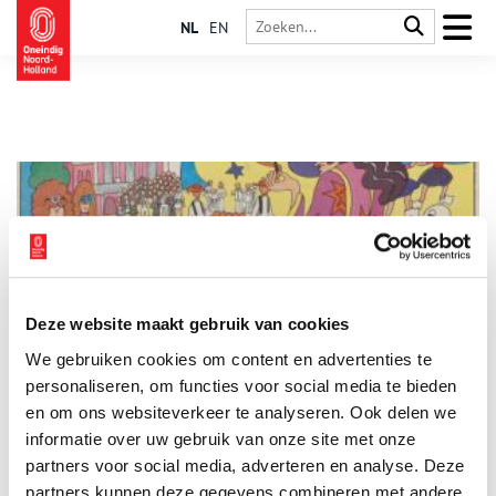
NL
EN
Deze website maakt gebruik van cookies
Stuk van de maand: De tovenaar van Alkmaar
We gebruiken cookies om content en advertenties te
Elke maand plaatst het Regionaal Archief Alkmaar een
bijzonder archiefstuk uit de collectie in de schijnwerpers. Deze
personaliseren, om functies voor social media te bieden
keer: een langspeelplaat met de jeugdmusical ‘De tovenaar van
en om ons websiteverkeer te analyseren. Ook delen we
Alkmaar’ uit 1972.
informatie over uw gebruik van onze site met onze
3 min
partners voor social media, adverteren en analyse. Deze
partners kunnen deze gegevens combineren met andere