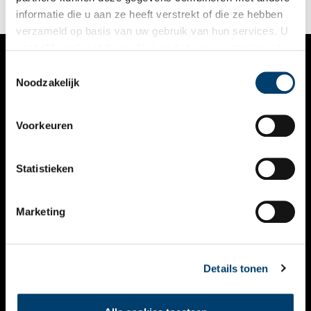
informatie die u aan ze heeft verstrekt of die ze hebben
verzameld op basis van uw gebruik van hun services. U
gaat akkoord met de cookies en het
privacystatement
als u onze website blijft gebruiken.
Toestemmingsselectie
VERHALEN
Noodzakelijk
NIEUWS
Voorkeuren
KALENDER
THEMA’S
Statistieken
ACTIVITEITEN
Marketing
VIDEO’S
OVER ONS
Details tonen
CONTACT