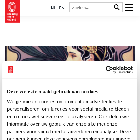
NL
EN
Deze website maakt gebruik van cookies
Fairtrade Amsterdam: van Max Havelaar tot Tony’s
We gebruiken cookies om content en advertenties te
Chocolonely
personaliseren, om functies voor social media te bieden
Amsterdam mag gerust de chocoladehoofdstad van de wereld
genoemd worden. Dagelijks vaart meer dan 600.000 ton cacao
en om ons websiteverkeer te analyseren. Ook delen we
uit West-Afrika de Amsterdamse haven binnen. Ook speelt de
informatie over uw gebruik van onze site met onze
hoofdstad een voortrekkersrol op het gebied van fairtrade. Dit
partners voor social media, adverteren en analyse. Deze
begon al in de negentiende eeuw, toen de Amsterdamse
Multatuli zijn roman Max Havelaar schreef. Vandaag de dag is
partners kunnen deze gegevens combineren met andere