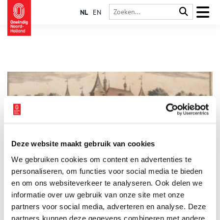
NL
EN
Deze website maakt gebruik van cookies
‘Bommelstein’ op den Berg
We gebruiken cookies om content en advertenties te
Kasteel Nederhorst mag oorspronkelijk uit de dertiende eeuw
dateren, het is vorige eeuw vooral bekend geworden als
personaliseren, om functies voor social media te bieden
‘Bommelstein’. Het oude kasteel raakte bij een brand in 1971
en om ons websiteverkeer te analyseren. Ook delen we
grotendeels verwoest, kort na een ingrijpende restauratie. Het
informatie over uw gebruik van onze site met onze
is echter fraai herrezen en staat te pronken op de berg. Omdat
striptekenaar Marten Toonder er zijn studio’s had waar de
partners voor social media, adverteren en analyse. Deze
populaire verhalen van Tom Poes en Olie B. Bommel vorm
partners kunnen deze gegevens combineren met andere