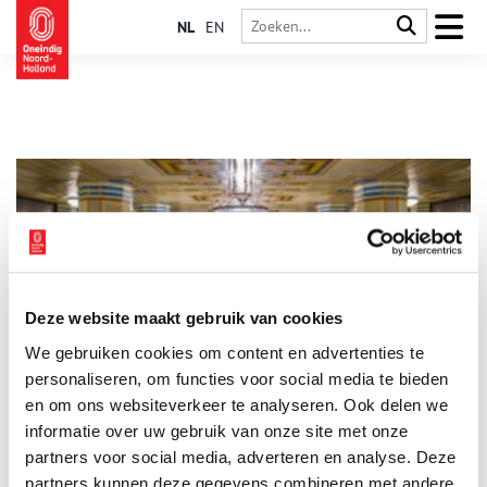
NL
EN
Deze website maakt gebruik van cookies
Stadsarchief trapt Amsterdams jubileumjaar af
We gebruiken cookies om content en advertenties te
Met een gevarieerd en gratis toegankelijk programma, viert
Stadsarchief Amsterdam het begin van een jaar waarin het
personaliseren, om functies voor social media te bieden
750-jarig bestaan van de stad Amsterdam wordt gevierd. Er
en om ons websiteverkeer te analyseren. Ook delen we
zijn lezingen, rondleidingen, kinderactiviteiten en er is een
informatie over uw gebruik van onze site met onze
1 min
workshop.
partners voor social media, adverteren en analyse. Deze
partners kunnen deze gegevens combineren met andere