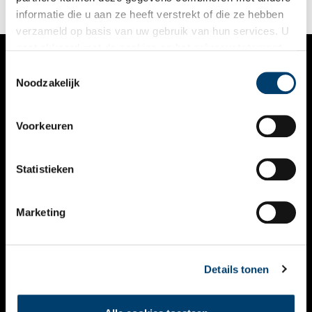
informatie die u aan ze heeft verstrekt of die ze hebben
verzameld op basis van uw gebruik van hun services. U
gaat akkoord met de cookies en het
privacystatement
als u onze website blijft gebruiken.
Toestemmingsselectie
VERHALEN
Noodzakelijk
NIEUWS
Voorkeuren
KALENDER
THEMA’S
Statistieken
ACTIVITEITEN
Marketing
VIDEO’S
OVER ONS
Details tonen
CONTACT