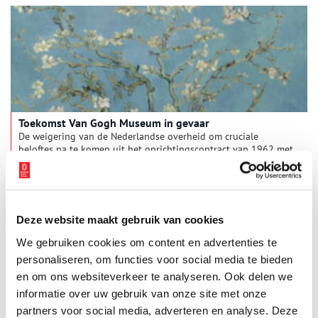
komen de verhalen van afgelopen jaar nu voor het eerst
samen en kan het publiek de kunstwerken van al deze
Amsterdamse kinderen zien.
Toekomst Van Gogh Museum in gevaar
De weigering van de Nederlandse overheid om cruciale
beloftes na te komen uit het oprichtingscontract van 1962 met
ir. V.W. van Gogh – neef van de schilder, ook wel bekend als de
‘Ingenieur’ – brengt de toekomst van het Van Gogh Museum in
5 min
gevaar. Dat onthult algemeen directeur Emilie Gordenker in
een interview met The New York Times op 27 augustus. Als de
overheid blijft volharden in haar weigering om de gedane
Deze website maakt gebruik van cookies
beloftes aan ir. Van Gogh na te komen kan het noodzakelijke
grootschalig onderhoud niet gefinancierd worden en zal het
We gebruiken cookies om content en advertenties te
museum de deuren moeten sluiten.
personaliseren, om functies voor social media te bieden
en om ons websiteverkeer te analyseren. Ook delen we
informatie over uw gebruik van onze site met onze
partners voor social media, adverteren en analyse. Deze