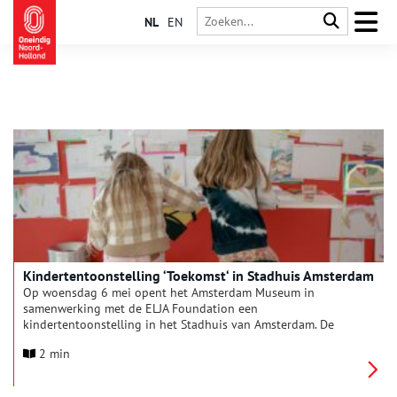
NL
EN
Kindertentoonstelling ‘Toekomst‘ in Stadhuis Amsterdam
Op woensdag 6 mei opent het Amsterdam Museum in
samenwerking met de ELJA Foundation een
kindertentoonstelling in het Stadhuis van Amsterdam. De
tentoonstelling, met het thema ‘Toekomst’, vormt de afsluiting
2 min
van drie jaar Amsterdam Museumkamp, waarin meer dan 300
kinderen uit alle stadsdelen samen met kunstenaars werk
maakten over hun stad. In het bestuurlijk hart van Amsterdam