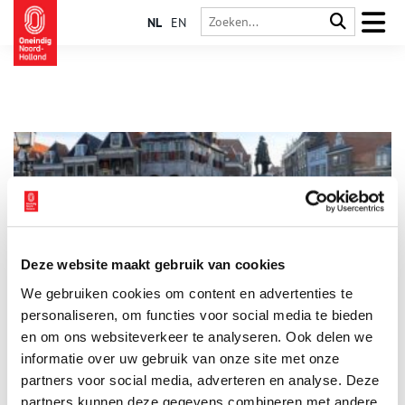
NL
EN
Deze website maakt gebruik van cookies
Mijn plek: ‘Op de Roode Steen ben je in de Gouden Eeuw’
We gebruiken cookies om content en advertenties te
Welke plaats vind jij het meest kenmerkend voor Noord-
Holland? ‘Mijn Plek is de Roode Steen.’ Tineke Blok neemt ons
personaliseren, om functies voor social media te bieden
mee naar het plein in het hart van Hoorn. ‘Hier,’ zegt ze, ‘voel je
en om ons websiteverkeer te analyseren. Ook delen we
te midden van gebouwen uit de VOC-tijd, je een nietige
informatie over uw gebruik van onze site met onze
schakel in een reeks van eeuwen.’ Dit plein met een enigszins
lugubere naam staat voor haar centraal in de geschiedenis van
partners voor social media, adverteren en analyse. Deze
dit deel van Noord-Holland.
partners kunnen deze gegevens combineren met andere