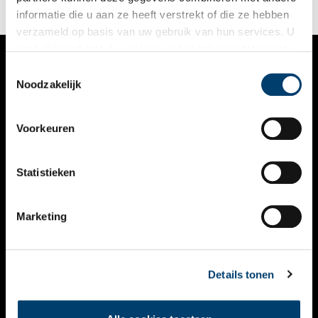
informatie die u aan ze heeft verstrekt of die ze hebben
verzameld op basis van uw gebruik van hun services. U
gaat akkoord met de cookies en het
privacystatement
als u onze website blijft gebruiken.
Toestemmingsselectie
VERHALEN
Noodzakelijk
NIEUWS
Voorkeuren
KALENDER
THEMA’S
Statistieken
ACTIVITEITEN
Marketing
VIDEO’S
OVER ONS
Details tonen
CONTACT