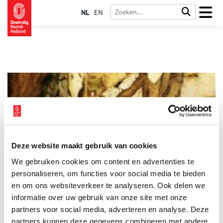
NL
EN
Deze website maakt gebruik van cookies
De Haarlemse fanclub van Charles Dickens en de knusheid
We gebruiken cookies om content en advertenties te
van Kerst
personaliseren, om functies voor social media te bieden
De Haarlemse schrijver Godfried Bomans, meester van de
ironie, is altijd een warm pleitbezorger geweest van het werk
en om ons websiteverkeer te analyseren. Ook delen we
van zijn wereldberoemde Engelse collega Charles Dickens. Hij
informatie over uw gebruik van onze site met onze
werkte niet alleen aan vertalingen mee, die via de Prisma-
partners voor social media, adverteren en analyse. Deze
edities een grote verspreiding kregen, maar richtte ook de
Haarlem Branch op van het illustere The International Dickens
partners kunnen deze gegevens combineren met andere