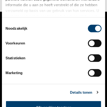
Fellowship.
informatie die u aan ze heeft verstrekt of die ze hebben
verzameld op basis van uw gebruik van hun services. U
gaat akkoord met de cookies en het
privacystatement
als u onze website blijft gebruiken.
Toestemmingsselectie
VERHALEN
Noodzakelijk
NIEUWS
Voorkeuren
KALENDER
THEMA’S
Statistieken
ACTIVITEITEN
Marketing
VIDEO’S
OVER ONS
Details tonen
CONTACT