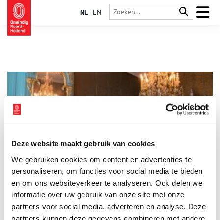
NL
EN
Deze website maakt gebruik van cookies
De vrouw achter Pieter Teyler van der Hulst (1702-1778)
We gebruiken cookies om content en advertenties te
Iedereen in Haarlem kent wel Pieter Teyler van der Hulst
(1702-1778) ofwel Teylers Museum. Als succesvolle
personaliseren, om functies voor social media te bieden
zijdefabrikant en koopman liet hij bij zijn overlijden 2 miljoen
en om ons websiteverkeer te analyseren. Ook delen we
gulden na. Voor die tijd was dat een godsvermogen,
informatie over uw gebruik van onze site met onze
omgerekend naar nu is dat ongeveer 80 miljoen euro. In zijn
befaamde testament stelde hij vijf directeuren aan, die het
partners voor social media, adverteren en analyse. Deze
geld volgens zijn richtlijnen moesten besteden. Zo werd onder
partners kunnen deze gegevens combineren met andere