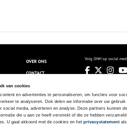
Volg ONH op social med
OVER ONS
CONTACT
NIEUWSBRIEF
ik van cookies
ontent en advertenties te personaliseren, om functies voor soci
DISCLAIMER
erkeer te analyseren. Ook delen we informatie over uw gebruik
PRIVACY
or social media, adverteren en analyse. Deze partners kunnen 
ormatie die u aan ze heeft verstrekt of die ze hebben verzameld
TOEGANKELIJKHEID
es. U gaat akkoord met de cookies en het
privacystatement
als