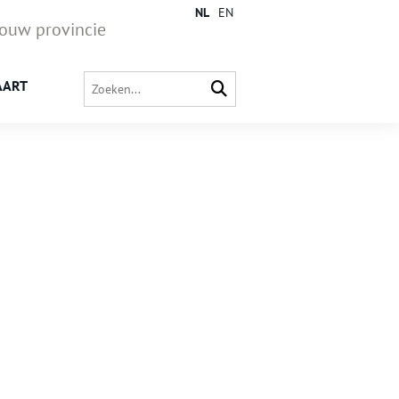
NL
EN
jouw provincie
AART