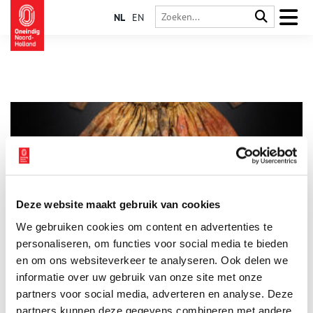
NL
EN
Deze website maakt gebruik van cookies
Wat moet er met het ‘Jurkenwrak’ gebeuren?
We gebruiken cookies om content en advertenties te
Wat moet er met het Palmhoutwrak gebeuren, dat officieel te
boek staat als Burgzand Noord 17? De Rijksdienst voor het
personaliseren, om functies voor social media te bieden
Cultureel Erfgoed (RCE) zette vier mogelijkheden op een rijtje.
en om ons websiteverkeer te analyseren. Ook delen we
informatie over uw gebruik van onze site met onze
partners voor social media, adverteren en analyse. Deze
partners kunnen deze gegevens combineren met andere