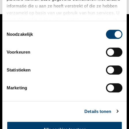
informatie die u aan ze heeft verstrekt of die ze hebben
verzameld op basis van uw gebruik van hun services. U
gaat akkoord met de cookies en het
privacystatement
als u onze website blijft gebruiken.
Toestemmingsselectie
VERHALEN
Noodzakelijk
NIEUWS
Voorkeuren
KALENDER
THEMA’S
Statistieken
ACTIVITEITEN
Marketing
VIDEO’S
OVER ONS
Details tonen
CONTACT