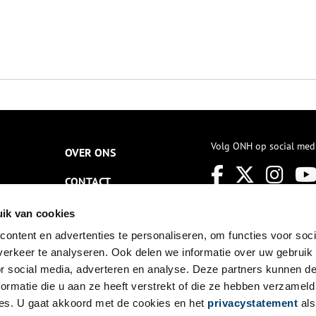
Volg ONH op social med
OVER ONS
CONTACT
NIEUWSBRIEF
ik van cookies
ontent en advertenties te personaliseren, om functies voor soci
DISCLAIMER
erkeer te analyseren. Ook delen we informatie over uw gebruik
PRIVACY
or social media, adverteren en analyse. Deze partners kunnen 
ormatie die u aan ze heeft verstrekt of die ze hebben verzameld
TOEGANKELIJKHEID
es. U gaat akkoord met de cookies en het
privacystatement
als