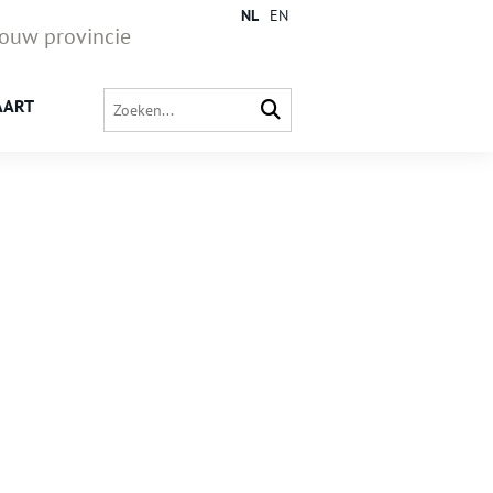
NL
EN
jouw provincie
AART