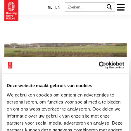
NL
EN
Deze website maakt gebruik van cookies
Oorlog aan de Herenweg: drakentanden en
We gebruiken cookies om content en advertenties te
tankversperringen
personaliseren, om functies voor social media te bieden
Tijdens de Tweede Wereldoorlog werd de Noordzeekust een
belangrijke schakel in de Atlantikwall. Dat was een keten van
en om ons websiteverkeer te analyseren. Ook delen we
Duitse verdedigingswerken langs de West-Europese kust,
informatie over uw gebruik van onze site met onze
bedoeld om een invasie vanuit zee te voorkomen. In de Noord-
partners voor social media, adverteren en analyse. Deze
Hollandse kustplaatsjes werd een lang lint van bunkers,
kanonnen en mijnenvelden opgetrokken. Zo ook in Egmond,
partners kunnen deze gegevens combineren met andere