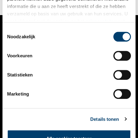
Bergen en Camperduin, die van oudsher met elkaar verbonden
informatie die u aan ze heeft verstrekt of die ze hebben
zijn door de Herenweg.
verzameld op basis van uw gebruik van hun services. U
gaat akkoord met de cookies en het
privacystatement
als u onze website blijft gebruiken.
Toestemmingsselectie
VERHALEN
Noodzakelijk
NIEUWS
Voorkeuren
KALENDER
THEMA’S
Statistieken
ACTIVITEITEN
Marketing
VIDEO’S
OVER ONS
Details tonen
CONTACT