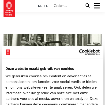
NL
EN
Deze website maakt gebruik van cookies
Bijzondere foto’s van Haarlem in de oorlog
We gebruiken cookies om content en advertenties te
Stichting Historisch Schoten (Haarlem-Noord) heeft een boekje
uitgebracht met ruim honderd bijzondere zwart-wit foto’s over
personaliseren, om functies voor social media te bieden
Haarlem in de Tweede Wereldoorlog. De foto’s geven vooral
en om ons websiteverkeer te analyseren. Ook delen we
een beeld van het laatste oorlogsjaar en de bevrijding van
informatie over uw gebruik van onze site met onze
Haarlem en omstreken. Ton van Beelen, bestuurslid van de
stichting, stelde het boekje samen.
partners voor social media, adverteren en analyse. Deze
partners kunnen deze gegevens combineren met andere