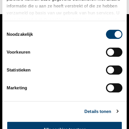
informatie die u aan ze heeft verstrekt of die ze hebben
verzameld op basis van uw gebruik van hun services. U
gaat akkoord met de cookies en het
privacystatement
als u onze website blijft gebruiken.
Toestemmingsselectie
VERHALEN
Noodzakelijk
NIEUWS
Voorkeuren
KALENDER
THEMA’S
Statistieken
ACTIVITEITEN
Marketing
VIDEO’S
OVER ONS
Details tonen
CONTACT