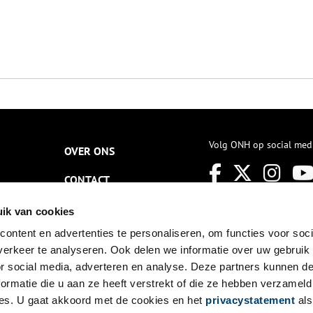
Volg ONH op social med
OVER ONS
CONTACT
NIEUWSBRIEF
ik van cookies
ontent en advertenties te personaliseren, om functies voor soci
DISCLAIMER
erkeer te analyseren. Ook delen we informatie over uw gebruik
PRIVACY
or social media, adverteren en analyse. Deze partners kunnen 
ormatie die u aan ze heeft verstrekt of die ze hebben verzameld
TOEGANKELIJKHEID
es. U gaat akkoord met de cookies en het
privacystatement
als