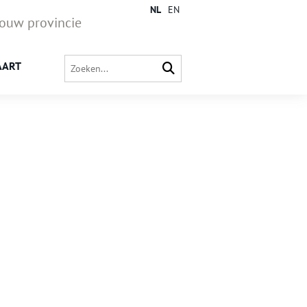
NL
EN
jouw provincie
AART