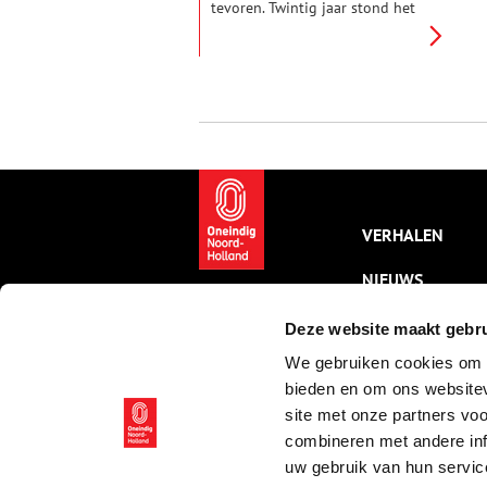
tevoren. Twintig jaar stond het
complex leeg, maar een
ondernemer in de
gezondheidszorg bracht weer
leven in het bijna
honderdjarige gebouw.
VERHALEN
NIEUWS
KALENDER
Deze website maakt gebru
We gebruiken cookies om c
THEMA’S
bieden en om ons websitev
ACTIVITEITEN
site met onze partners vo
combineren met andere inf
VIDEO’S
uw gebruik van hun servic