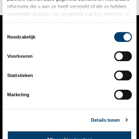
informatie die u aan ze heeft verstrekt of die ze hebben
verzameld op basis van uw gebruik van hun services. U
gaat akkoord met de cookies en het
privacystatement
als u onze website blijft gebruiken.
Toestemmingsselectie
VERHALEN
Noodzakelijk
NIEUWS
Voorkeuren
KALENDER
THEMA’S
Statistieken
ACTIVITEITEN
Marketing
VIDEO’S
OVER ONS
Details tonen
CONTACT