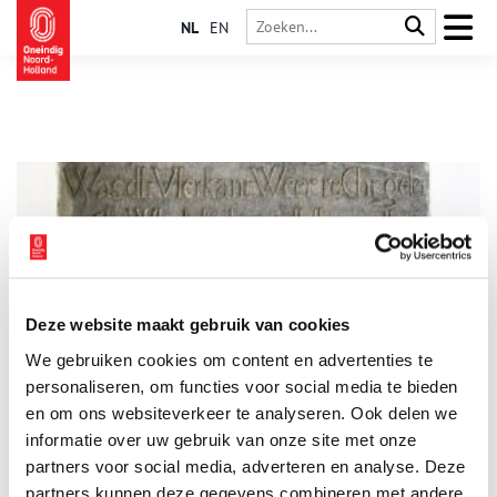
NL
EN
Deze website maakt gebruik van cookies
De Grote Kerk van Edam
We gebruiken cookies om content en advertenties te
Het is eeuwen geleden al opgetekend en hoewel het niet over
heiligen gaat, zijn de verhalen die in Edam verteld worden
personaliseren, om functies voor social media te bieden
toch legendarisch. De stier die sinds hij de plek voor de kerk
en om ons websiteverkeer te analyseren. Ook delen we
koos het wapen van Edam siert, heeft de stad voorgoed op de
informatie over uw gebruik van onze site met onze
kaart gezet. Stenen ‘tafelen’ in de Grote Kerk, muurgevelstenen
ofwel talstenen houden de geschiedenis al eeuwen vast.
partners voor social media, adverteren en analyse. Deze
partners kunnen deze gegevens combineren met andere