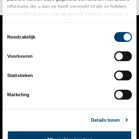
informatie die u aan ze heeft verstrekt of die ze hebben
verzameld op basis van uw gebruik van hun services. U
gaat akkoord met de cookies en het
privacystatement
als u onze website blijft gebruiken.
Toestemmingsselectie
VERHALEN
Noodzakelijk
NIEUWS
Voorkeuren
KALENDER
THEMA’S
Statistieken
ACTIVITEITEN
Marketing
VIDEO’S
OVER ONS
Details tonen
CONTACT