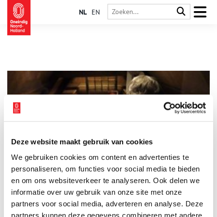
NL
EN
Deze website maakt gebruik van cookies
Land van Leeghwater, haringvissers en Betje
We gebruiken cookies om content en advertenties te
Dit is het land van Leeghwater. De Rijp, ooit centrum van de
haringvisserij. Van hier vertrokken walvisvaarders. Schippers
personaliseren, om functies voor social media te bieden
kwamen aan uit Baltische havens. De Rijp bruiste van het
en om ons websiteverkeer te analyseren. Ook delen we
leven. Met stank, stof en lawaai.
informatie over uw gebruik van onze site met onze
partners voor social media, adverteren en analyse. Deze
partners kunnen deze gegevens combineren met andere