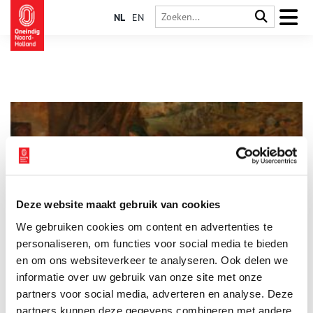
NL
EN
Deze website maakt gebruik van cookies
Historische scheldwoorden: van platbroeck tot
We gebruiken cookies om content en advertenties te
hennetaster
personaliseren, om functies voor social media te bieden
Stiekem doen we het allemaal.. Als je op een LEGO blokje
staat, je teen stoot, tijdens een ruzie met die vervelende
en om ons websiteverkeer te analyseren. Ook delen we
buurman of in de auto tegen andere weggebruikers. Schelden
informatie over uw gebruik van onze site met onze
en vloeken behoor je als nette burger natuurlijk niet te doen,
partners voor social media, adverteren en analyse. Deze
maar het lucht zo op! Engelse onderzoekers hebben zelfs
aangetoond dat je pijn beter kan verdragen als je er
partners kunnen deze gegevens combineren met andere