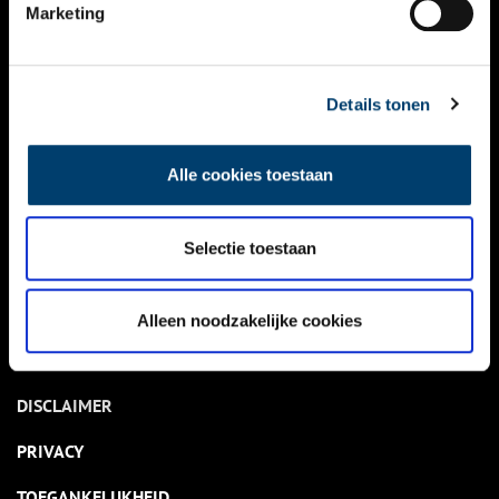
NIEUWS
Marketing
KALENDER
THEMA’S
Details tonen
ACTIVITEITEN
Alle cookies toestaan
VIDEO’S
Selectie toestaan
OVER ONS
CONTACT
Alleen noodzakelijke cookies
NIEUWSBRIEF
DISCLAIMER
PRIVACY
TOEGANKELIJKHEID