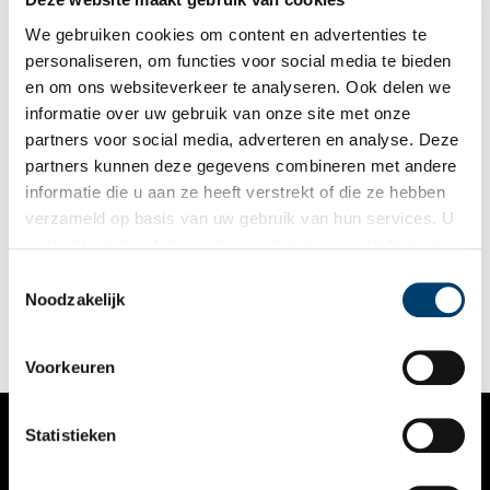
We gebruiken cookies om content en advertenties te
personaliseren, om functies voor social media te bieden
en om ons websiteverkeer te analyseren. Ook delen we
informatie over uw gebruik van onze site met onze
partners voor social media, adverteren en analyse. Deze
partners kunnen deze gegevens combineren met andere
Mijn plek: Weg van Floris V met burchten en klooster
informatie die u aan ze heeft verstrekt of die ze hebben
Welke plaats vind jij het meest kenmerkend voor Noord-
verzameld op basis van uw gebruik van hun services. U
Holland? ‘Ik woon aan de Munnikenweg. Dat mag je wel een
gaat akkoord met de cookies en het
privacystatement
bijzondere plek noemen.’ Guus Breebaart-Beuse heeft gelijk.
Want wie woont er aan een weg die eeuwen geleden door
als u onze website blijft gebruiken.
Toestemmingsselectie
Floris V is aangelegd en waar de graaf dwangburchten liet
Noodzakelijk
bouwen?
Voorkeuren
Statistieken
VERHALEN