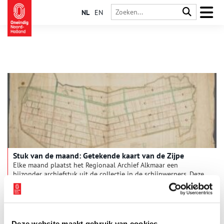
NL
EN
Stuk van de maand: Getekende kaart van de Zijpe
Elke maand plaatst het Regionaal Archief Alkmaar een
bijzonder archiefstuk uit de collectie in de schijnwerpers. Deze
keer: een met de hand getekende kaart van de nieuwe polder
de Zijpe van rond 1600. Op de kaart staat genoteerd wie de
3 min
eigenaren van het verkavelde land waren.
Deze website maakt gebruik van cookies