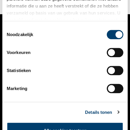
informatie die u aan ze heeft verstrekt of die ze hebben
verzameld op basis van uw gebruik van hun services. U
gaat akkoord met de cookies en het
privacystatement
als u onze website blijft gebruiken.
Toestemmingsselectie
VERHALEN
Noodzakelijk
NIEUWS
Voorkeuren
KALENDER
THEMA’S
Statistieken
ACTIVITEITEN
Marketing
VIDEO’S
OVER ONS
Details tonen
CONTACT