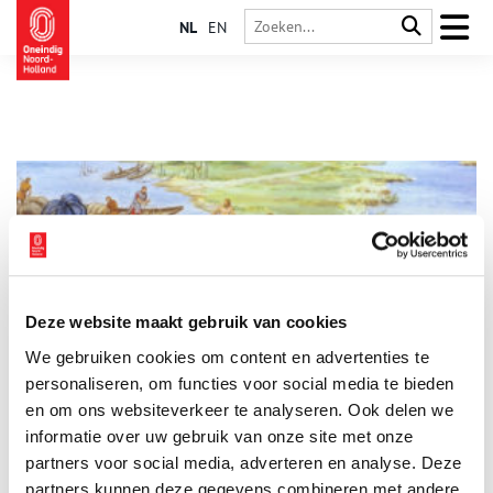
NL
EN
Deze website maakt gebruik van cookies
Romeinse soldaten in de Zaanstreek
We gebruiken cookies om content en advertenties te
De Romeinen zijn nooit noordelijker gekomen dan het fort bij
Velsen, een vooruitgeschoven post van de Limes (grens) ter
personaliseren, om functies voor social media te bieden
hoogte van de rivier de Rijn. Of toch wel? De ontdekking van
en om ons websiteverkeer te analyseren. Ook delen we
een Romeinse wachttoren op het Provily sportpark in
informatie over uw gebruik van onze site met onze
Krommenie wijst op de aanwezigheid van Romeinse soldaten
in de Zaanstreek.
partners voor social media, adverteren en analyse. Deze
partners kunnen deze gegevens combineren met andere