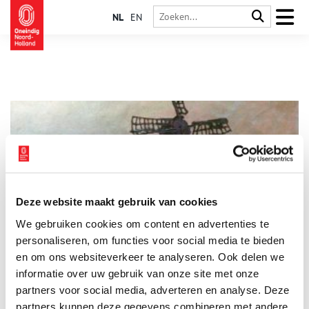
NL
EN
Deze website maakt gebruik van cookies
Adri en Gretha Pieck
We gebruiken cookies om content en advertenties te
Vanaf het laatste decennium van de negentiende eeuw tot en
met de Eerste Wereldoorlog veranderde er veel in de
personaliseren, om functies voor social media te bieden
maatschappij; deze periode kan dan ook met recht worden
en om ons websiteverkeer te analyseren. Ook delen we
beschreven als een overgangstijd. Er werden bijvoorbeeld veel
informatie over uw gebruik van onze site met onze
ontdekkingen gedaan (telefonie, elektriciteit, massaproductie)
en de industrialisatie groeide snel. In de kunsten veranderde
partners voor social media, adverteren en analyse. Deze
er in die periode ook veel. Er ontstonden destijds dan ook
partners kunnen deze gegevens combineren met andere