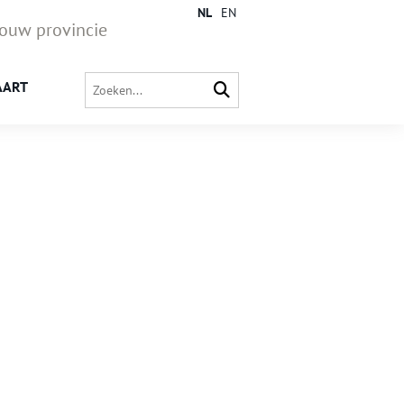
NL
EN
jouw provincie
AART