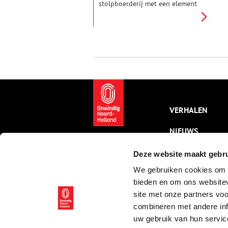
stolpboerderij met een element
dat uniek is in Holland: een
wijngaard.
VERHALEN
NIEUWS
KALENDER
Deze website maakt gebru
We gebruiken cookies om c
THEMA’S
bieden en om ons websitev
ACTIVITEITEN
site met onze partners vo
combineren met andere inf
VIDEO’S
uw gebruik van hun servic