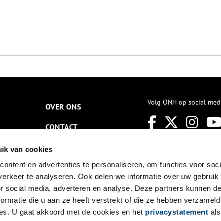
Volg ONH op social med
OVER ONS
CONTACT
NIEUWSBRIEF
ik van cookies
ontent en advertenties te personaliseren, om functies voor soci
DISCLAIMER
erkeer te analyseren. Ook delen we informatie over uw gebruik
PRIVACY
or social media, adverteren en analyse. Deze partners kunnen 
ormatie die u aan ze heeft verstrekt of die ze hebben verzameld
TOEGANKELIJKHEID
es. U gaat akkoord met de cookies en het
privacystatement
als