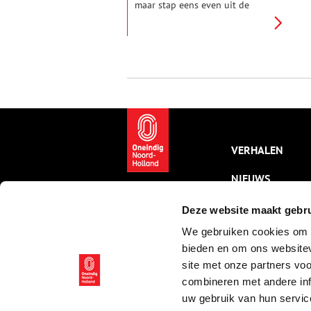
maar stap eens even uit de
trein. Halverwege Amsterdam en
Haarlem. Eeuwenlang niet meer
dan een smal strookje land
tussen grote watervlakten.
Trekschuit, tram, trein – al het
doorgaande verkeer wurmde
zich door de flessenhals. Ga (in
gedachten) mee op een
ommetje door Halfweg met het
verhaal van storm, stoom,
schuiten en suikerbieten.
VERHALEN
NIEUWS
KALENDER
Deze website maakt gebru
We gebruiken cookies om c
THEMA’S
bieden en om ons websitev
ACTIVITEITEN
site met onze partners vo
combineren met andere inf
VIDEO’S
uw gebruik van hun servic