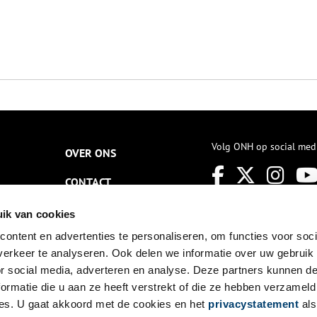
Volg ONH op social med
OVER ONS
CONTACT
NIEUWSBRIEF
ik van cookies
ontent en advertenties te personaliseren, om functies voor soci
DISCLAIMER
erkeer te analyseren. Ook delen we informatie over uw gebruik
PRIVACY
or social media, adverteren en analyse. Deze partners kunnen 
ormatie die u aan ze heeft verstrekt of die ze hebben verzameld
TOEGANKELIJKHEID
es. U gaat akkoord met de cookies en het
privacystatement
als