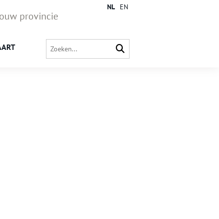
NL
EN
jouw provincie
AART