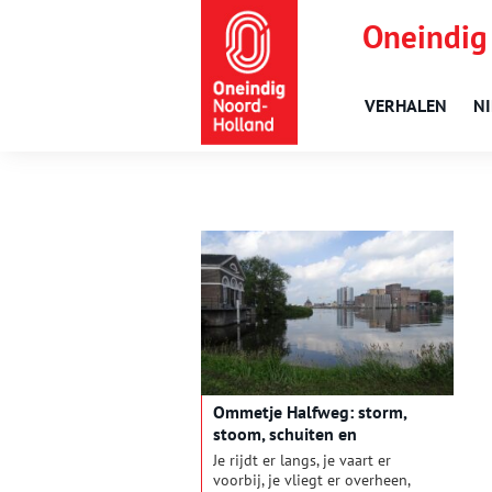
Oneindig
VERHALEN
N
Ommetje Halfweg: storm,
stoom, schuiten en
suikerbieten
Je rijdt er langs, je vaart er
voorbij, je vliegt er overheen,