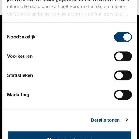
informatie die u aan ze heeft verstrekt of die ze hebben
verzameld op basis van uw gebruik van hun services. U
gaat akkoord met de cookies en het
privacystatement
als u onze website blijft gebruiken.
Toestemmingsselectie
VERHALEN
Noodzakelijk
NIEUWS
Voorkeuren
KALENDER
THEMA’S
Statistieken
ACTIVITEITEN
Marketing
VIDEO’S
OVER ONS
Details tonen
CONTACT