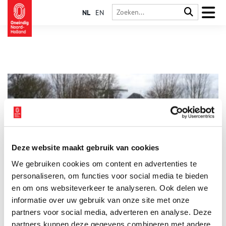
NL
EN
Deze website maakt gebruik van cookies
Mijn plek: Weg van Floris V met burchten en klooster
We gebruiken cookies om content en advertenties te
Welke plaats vind jij het meest kenmerkend voor Noord-
Holland? ‘Ik woon aan de Munnikenweg. Dat mag je wel een
personaliseren, om functies voor social media te bieden
bijzondere plek noemen.’ Guus Breebaart-Beuse heeft gelijk.
en om ons websiteverkeer te analyseren. Ook delen we
Want wie woont er aan een weg die eeuwen geleden door
informatie over uw gebruik van onze site met onze
Floris V is aangelegd en waar de graaf dwangburchten liet
bouwen?
partners voor social media, adverteren en analyse. Deze
partners kunnen deze gegevens combineren met andere