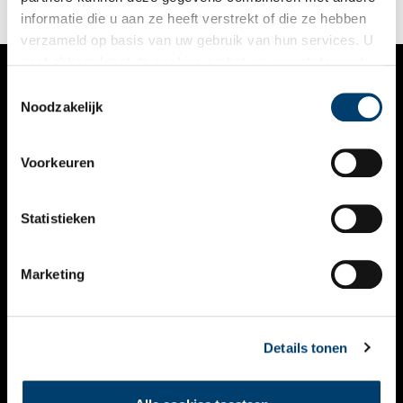
informatie die u aan ze heeft verstrekt of die ze hebben
verzameld op basis van uw gebruik van hun services. U
gaat akkoord met de cookies en het
privacystatement
als u onze website blijft gebruiken.
Toestemmingsselectie
VERHALEN
Noodzakelijk
NIEUWS
Voorkeuren
KALENDER
THEMA’S
Statistieken
ACTIVITEITEN
Marketing
VIDEO’S
OVER ONS
Details tonen
CONTACT