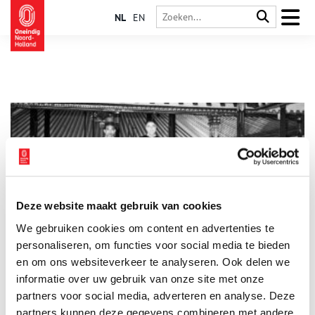
NL
EN
Deze website maakt gebruik van cookies
Royals in de schoolbanken: hoe een Javaanse kroonprins
We gebruiken cookies om content en advertenties te
op het lyceum in Haarlem belandde
personaliseren, om functies voor social media te bieden
Waar kom je tegenwoordig nog een prins in het wild tegen? In
de jaren 1930 was het antwoord: op het Gemeentelijk Lyceum
en om ons websiteverkeer te analyseren. Ook delen we
in Haarlem. Daar ging kroonprins Dorodjatun van Yogyakarta
informatie over uw gebruik van onze site met onze
naar de middelbare school. Haarlemmers kenden hem als
partners voor social media, adverteren en analyse. Deze
‘Sultan Henkie’.
partners kunnen deze gegevens combineren met andere