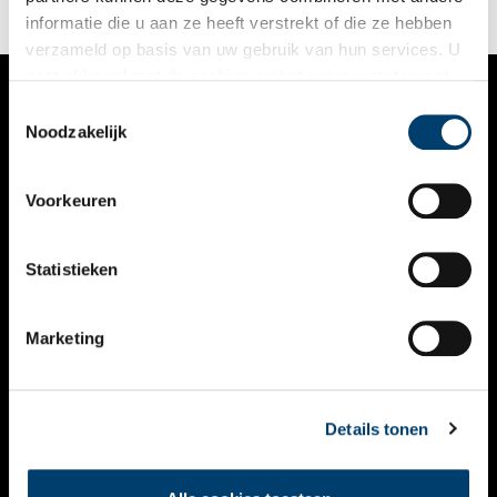
informatie die u aan ze heeft verstrekt of die ze hebben
verzameld op basis van uw gebruik van hun services. U
gaat akkoord met de cookies en het
privacystatement
als u onze website blijft gebruiken.
Toestemmingsselectie
VERHALEN
Noodzakelijk
NIEUWS
Voorkeuren
KALENDER
THEMA’S
Statistieken
ACTIVITEITEN
Marketing
VIDEO’S
OVER ONS
Details tonen
CONTACT