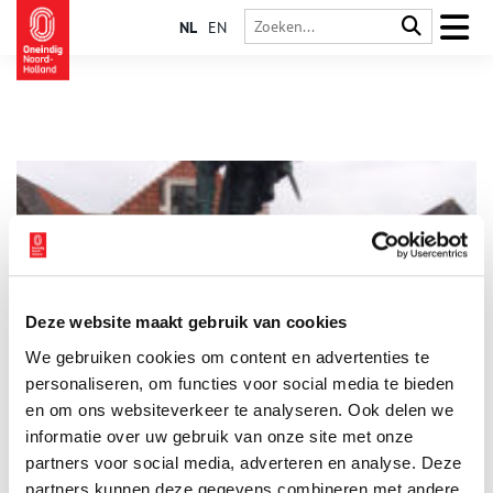
NL
EN
Deze website maakt gebruik van cookies
De J.P. Coen Suite in het Hoornse Van der Valk Hotel
We gebruiken cookies om content en advertenties te
Jan Pieterszoon Coen is door de tijd heen zowel verheerlijkt
als bekritiseerd. Hij speelde een grote rol in de geschiedenis
personaliseren, om functies voor social media te bieden
van Hoorn en de Verenigde Oost-Indische Compagnie.
en om ons websiteverkeer te analyseren. Ook delen we
informatie over uw gebruik van onze site met onze
partners voor social media, adverteren en analyse. Deze
partners kunnen deze gegevens combineren met andere