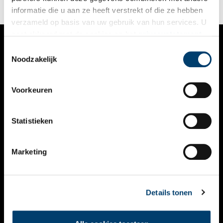
informatie die u aan ze heeft verstrekt of die ze hebben
verzameld op basis van uw gebruik van hun services. U
gaat akkoord met de cookies en het
privacystatement
als u onze website blijft gebruiken.
Toestemmingsselectie
VERHALEN
Noodzakelijk
NIEUWS
Voorkeuren
KALENDER
THEMA’S
Statistieken
ACTIVITEITEN
Marketing
VIDEO’S
OVER ONS
Details tonen
CONTACT