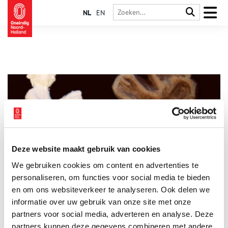
NL
EN
Deze website maakt gebruik van cookies
Nieuwe aanwinst voor Bakkerijmuseum Medemblik
We gebruiken cookies om content en advertenties te
Onlangs heeft Bakkerijmuseum De Oude Bakkerij in Medemblik
een bijzondere bodemvondst verworven. Een uniek object uit
personaliseren, om functies voor social media te bieden
Amsterdam: een suikervormpje van Bartiméus uit de 17e eeuw.
en om ons websiteverkeer te analyseren. Ook delen we
informatie over uw gebruik van onze site met onze
2 min
partners voor social media, adverteren en analyse. Deze
partners kunnen deze gegevens combineren met andere