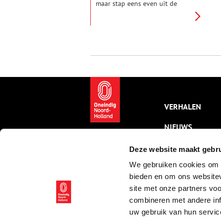
maar stap eens even uit de
trein. Halverwege Amsterdam en
Haarlem. Eeuwenlang niet meer
dan een smal strookje land
tussen grote watervlakten.
Trekschuit, tram, trein – al het
doorgaande verkeer wurmde
zich door de flessenhals. Ga (in
gedachten) mee op een
ommetje door Halfweg met het
verhaal van storm, stoom,
schuiten en suikerbieten.
VERHALEN
NIEUWS
KALENDER
Deze website maakt gebru
We gebruiken cookies om c
THEMA’S
bieden en om ons websitev
ACTIVITEITEN
site met onze partners vo
combineren met andere inf
VIDEO’S
uw gebruik van hun servic