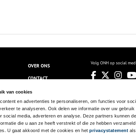
Volg ONH op social med
OVER ONS
CONTACT
NIEUWSBRIEF
ik van cookies
ontent en advertenties te personaliseren, om functies voor soci
DISCLAIMER
erkeer te analyseren. Ook delen we informatie over uw gebruik
PRIVACY
or social media, adverteren en analyse. Deze partners kunnen 
ormatie die u aan ze heeft verstrekt of die ze hebben verzameld
TOEGANKELIJKHEID
es. U gaat akkoord met de cookies en het
privacystatement
als