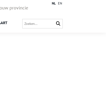
NL
EN
jouw provincie
AART