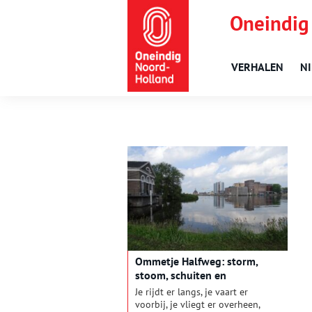
Oneindig
VERHALEN
N
Ommetje Halfweg: storm,
stoom, schuiten en
suikerbieten
Je rijdt er langs, je vaart er
voorbij, je vliegt er overheen,