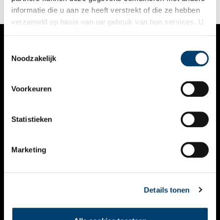
informatie die u aan ze heeft verstrekt of die ze hebben
verzameld op basis van uw gebruik van hun services. U
gaat akkoord met de cookies en het
privacystatement
als u onze website blijft gebruiken.
Toestemmingsselectie
VERHALEN
Noodzakelijk
NIEUWS
Voorkeuren
KALENDER
THEMA’S
Statistieken
ACTIVITEITEN
Marketing
VIDEO’S
OVER ONS
Details tonen
CONTACT