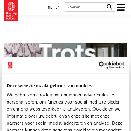
NL
EN
Deze website maakt gebruik van cookies
Monumenten opknappen gaat niet altijd van een leien
We gebruiken cookies om content en advertenties te
dakje
personaliseren, om functies voor social media te bieden
Het is heel bijzonder om in een Zaans monumentaal huis te
wonen, maar je moet er veel tijd en geld in steken. En de
en om ons websiteverkeer te analyseren. Ook delen we
ondersteuning laat nog wel eens te wensen over.
informatie over uw gebruik van onze site met onze
2 min
partners voor social media, adverteren en analyse. Deze
partners kunnen deze gegevens combineren met andere